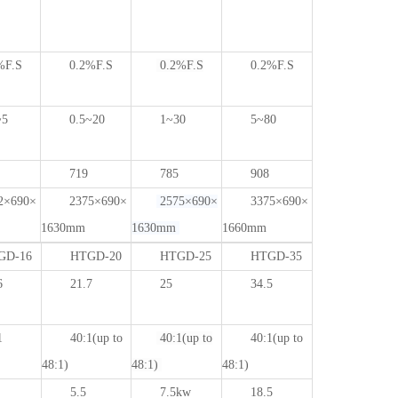
%F.S
0.2%F.S
0.2%F.S
0.2%F.S
~5
0.5~20
1~30
5~80
719
785
908
2×690×
2375×690×
2575×690×
3375×690×
1630mm
1630mm
1660mm
GD-16
HTGD-20
HTGD-25
HTGD-35
6
21.7
25
34.5
1
40:1(up to
40:1
(up to
40:1(up to
48:1)
48:1)
48:1)
5.5
7.5kw
18.5