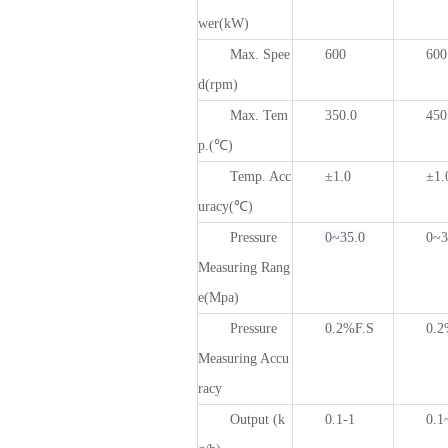
wer(
kW)
Max. Spee
600
600
d
(rpm)
Max. Tem
350.0
450
p.
(℃)
Temp. Acc
±1.0
±1.
uracy(℃)
Pressure
0~35.0
0~3
Measuring Rang
e
(Mpa)
Pressure
0.2%F.S
0.2
Measuring Accu
racy
Output
(k
0.1-1
0.1