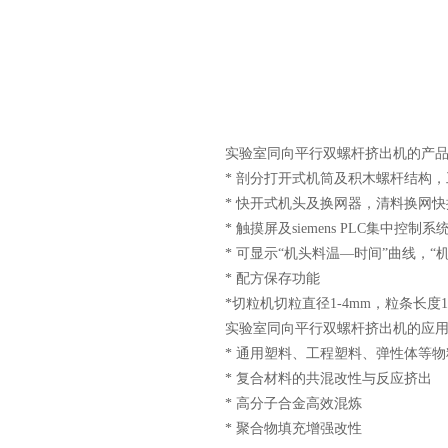
实验室同向平行双螺杆挤出机的产品
* 剖分打开式机筒及积木螺杆结构
* 快开式机头及换网器，清料换网快
* 触摸屏及siemens PLC集中控
* 可显示“机头料温—时间”曲线，
* 配方保存功能
*切粒机切粒直径1-4mm，粒条长度1
实验室同向平行双螺杆挤出机的应用
* 通用塑料、工程塑料、弹性体等
* 复合材料的共混改性与反应挤出
* 高分子合金高效混炼
* 聚合物填充增强改性