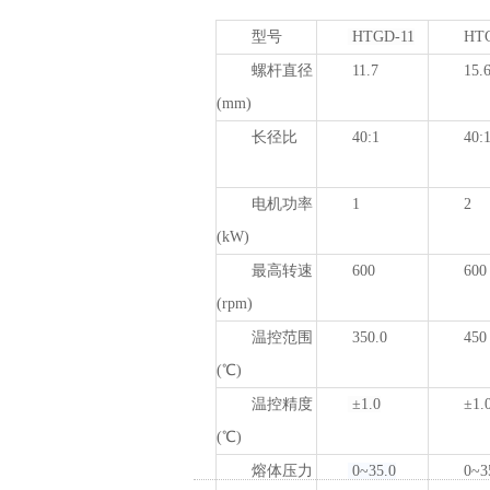
技术
型号
HTGD-11
HTG
螺杆直径
11.7
15.
(mm)
长径比
40:1
40:
电机功率
1
2
(kW)
最高转速
600
600
(rpm)
温控范围
350.0
450
(℃)
温控精度
±1.0
±1.
(℃)
熔体压力
0~35.0
0~3